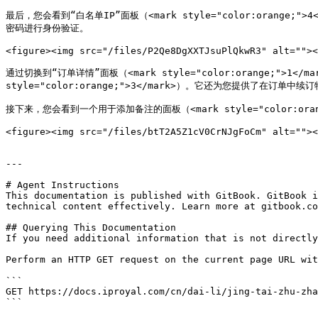
最后，您会看到“白名单IP”面板（<mark style="color:ora
密码进行身份验证。

<figure><img src="/files/P2Qe8DgXXTJsuPlQkwR3" alt=""><
通过切换到“订单详情”面板（<mark style="color:orange;">1</
style="color:orange;">3</mark>）。它还为您提供了在订单中续订特
接下来，您会看到一个用于添加备注的面板（<mark style="color:
<figure><img src="/files/btT2A5Z1cV0CrNJgFoCm" alt=""><
---

# Agent Instructions

This documentation is published with GitBook. GitBook i
technical content effectively. Learn more at gitbook.co
## Querying This Documentation

If you need additional information that is not directly
Perform an HTTP GET request on the current page URL wit
```

GET https://docs.iproyal.com/cn/dai-li/jing-tai-zhu-zha
```
