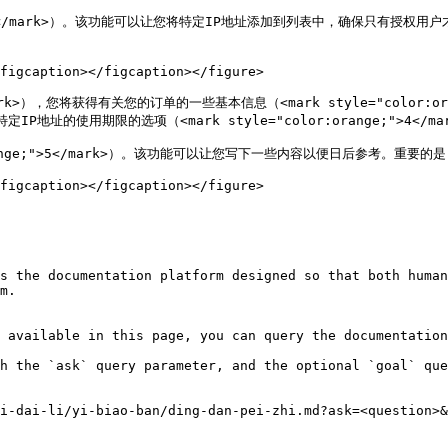
nge;">4</mark>）。该功能可以让您将特定IP地址添加到列表中，确保只
figcaption></figcaption></figure>

mark>），您将获得有关您的订单的一些基本信息（<mark style="color:or
定IP地址的使用期限的选项（<mark style="color:orange;">4</mar
orange;">5</mark>）。该功能可以让您写下一些内容以便日后参考。重
figcaption></figcaption></figure>

s the documentation platform designed so that both human
m.

 available in this page, you can query the documentation
h the `ask` query parameter, and the optional `goal` que
i-dai-li/yi-biao-ban/ding-dan-pei-zhi.md?ask=<question>&